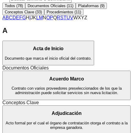
Todos (
78
)
Documentos Oficiales
(
11
)
Plataformas
(
9
)
Conceptos Clave
(
33
)
Procedimientos
(
11
)
A
B
C
D
E
F
G
H
I
J
K
L
M
N
O
P
Q
R
S
T
U
V
W
X
Y
Z
A
Acta de Inicio
Documento que marca el inicio oficial del contrato.
Documentos Oficiales
Acuerdo Marco
Contrato con varios proveedores preseleccionados de los que la
administración puede solicitar servicios sin nueva licitación.
Conceptos Clave
Adjudicación
Acto formal por el cual el órgano de contratación otorga el contrato a la
empresa ganadora.