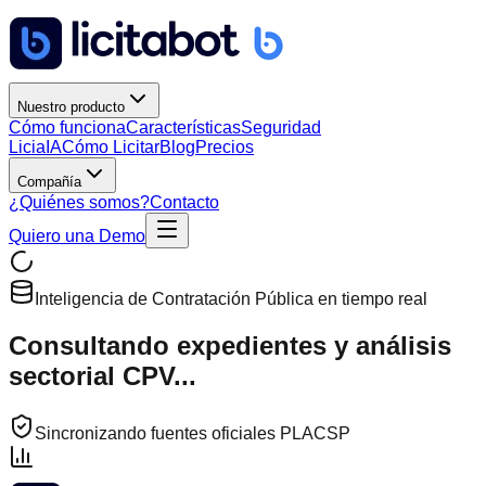
Nuestro producto
Cómo funciona
Características
Seguridad
Licia
IA
Cómo Licitar
Blog
Precios
Compañía
¿Quiénes somos?
Contacto
Quiero una Demo
Inteligencia de Contratación Pública en tiempo real
Consultando expedientes y análisis
sectorial CPV...
Sincronizando fuentes oficiales PLACSP